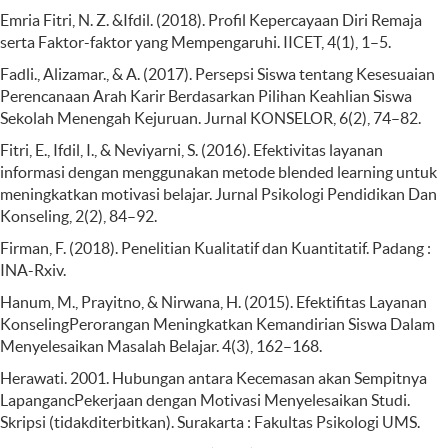
Emria Fitri, N. Z. &Ifdil. (2018). Profil Kepercayaan Diri Remaja
serta Faktor-faktor yang Mempengaruhi. IICET, 4(1), 1–5.
Fadli., Alizamar., & A. (2017). Persepsi Siswa tentang Kesesuaian
Perencanaan Arah Karir Berdasarkan Pilihan Keahlian Siswa
Sekolah Menengah Kejuruan. Jurnal KONSELOR, 6(2), 74–82.
Fitri, E., Ifdil, I., & Neviyarni, S. (2016). Efektivitas layanan
informasi dengan menggunakan metode blended learning untuk
meningkatkan motivasi belajar. Jurnal Psikologi Pendidikan Dan
Konseling, 2(2), 84–92.
Firman, F. (2018). Penelitian Kualitatif dan Kuantitatif. Padang :
INA-Rxiv.
Hanum, M., Prayitno, & Nirwana, H. (2015). Efektifitas Layanan
KonselingPerorangan Meningkatkan Kemandirian Siswa Dalam
Menyelesaikan Masalah Belajar. 4(3), 162–168.
Herawati. 2001. Hubungan antara Kecemasan akan Sempitnya
LapangancPekerjaan dengan Motivasi Menyelesaikan Studi.
Skripsi (tidakditerbitkan). Surakarta : Fakultas Psikologi UMS.