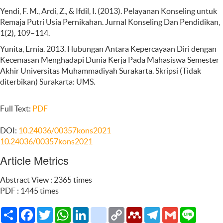
Yendi, F. M., Ardi, Z., & Ifdil, I. (2013). Pelayanan Konseling untuk
Remaja Putri Usia Pernikahan. Jurnal Konseling Dan Pendidikan,
1(2), 109–114.
Yunita, Ernia. 2013. Hubungan Antara Kepercayaan Diri dengan
Kecemasan Menghadapi Dunia Kerja Pada Mahasiswa Semester
Akhir Universitas Muhammadiyah Surakarta. Skripsi (Tidak
diterbikan) Surakarta: UMS.
Full Text:
PDF
DOI:
10.24036/00357kons2021
10.24036/00357kons2021
Article Metrics
Abstract View : 2365 times
PDF : 1445 times
Share
Facebook
Twitter
WhatsApp
LinkedIn
citeulike
Copy
Mendeley
Telegram
Gmail
Line
Link