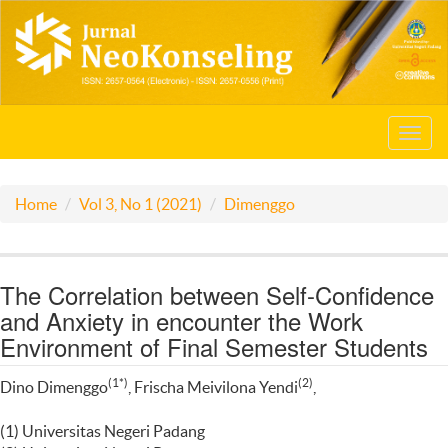
Toggl
navig
Home
Vol 3, No 1 (2021)
Dimenggo
The Correlation between Self-Confidence
and Anxiety in encounter the Work
Environment of Final Semester Students
(1*)
(2)
Dino Dimenggo
, Frischa Meivilona Yendi
,
(1) Universitas Negeri Padang