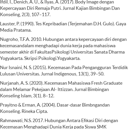
Ifdil, I., Denich, A. U., & Ilyas, A. (2017). Body Image dengan
Kepercayaan Diri Remaja Putri. Jurnal Kajian Bimbingan Dan
Konseling, 2(3), 107–117.
Lauster, P. (1990). Tes Kepribadian (Terjemahan D.H. Gulo). Gaya
Media Pratama.
Nugroho, T.F.A. 2010. Hubungan antara kepercayaan diri dengan
kecemasandalam menghadapi dunia kerja pada mahasiswa
semester akhir di FakultasPsikologi Universitas Sanata Dharma
Yogyakarta. Skripsi Psikologi.Yogyakarta.
Nur Isnaini, N. S. (2015). Kecemasan Pada Pengangguran Terdidik
Lulusan Universitas. Jurnal Indigenous, 13(1), 39–50.
Nurjanah, A. S. (2020). Kecemasan Mahasiswa Fresh Graduate
dalam Melamar Pekejaan Al- Ittizzan. Jurnal Bimbingan
Konseling Islam, 3(1), 8–12.
Prayitno & Erman, A. (2004). Dasar-dasar Bimbngandan
Konseling. Rineka Cipta.
Rahmawati, N.S. 2017. Hubungan Antara Efikasi Diri dengan
Kecemasan Menghadapi Dunia Kerja pada Siswa SMK