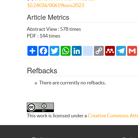
10.24036/00619kons2023
Article Metrics
Abstract View : 578 times
PDF : 144 times
Share
Facebook
Twitter
WhatsApp
LinkedIn
citeulike
Copy
Mendeley
Teleg
Link
Refbacks
There are currently no refbacks.
This work is licensed under a
Creative Commons Attri