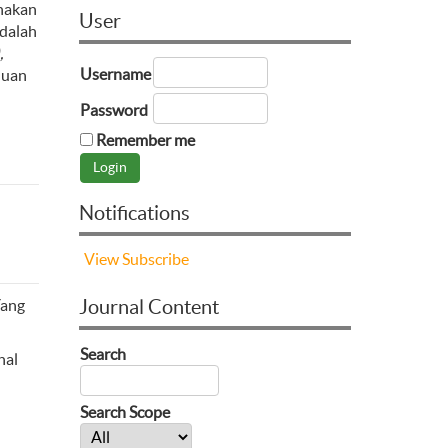
nakan
User
adalah
,
Username
huan
Password
Remember me
Notifications
View
Subscribe
Yang
Journal Content
Search
nal
Search Scope