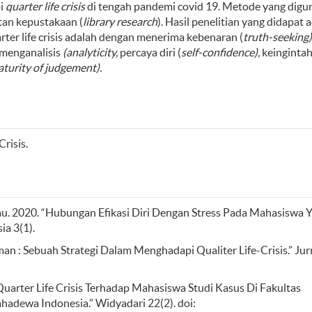
i
quarter life crisis
di tengah pandemi covid 19. Metode yang digu
tan kepustakaan (
library research
). Hasil penelitian yang didapat 
ter life crisis adalah dengan menerima kebenaran (
truth-seeking
)
menganalisis
(a
nalyticity
,
percaya
diri (
self-confidence
),
keinginta
turity of judgement
)
.
Crisis.
au. 2020. “Hubungan Efikasi Diri Dengan Stress Pada Mahasiswa 
ia 3(1).
man : Sebuah Strategi Dalam Menghadapi Qualiter Life-Crisis.” Jur
Quarter Life Crisis Terhadap Mahasiswa Studi Kasus Di Fakultas
adewa Indonesia.” Widyadari 22(2). doi: