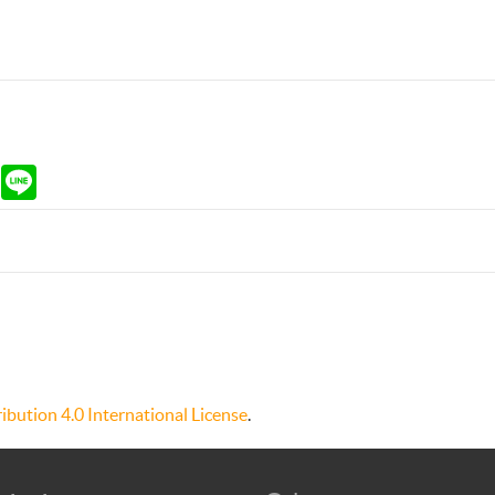
ram
Gmail
Line
bution 4.0 International License
.