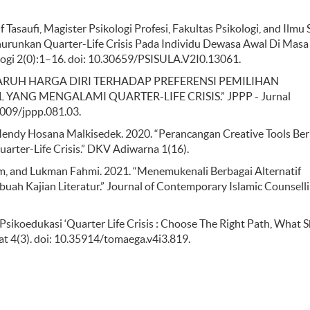
asaufi, Magister Psikologi Profesi, Fakultas Psikologi, and Ilmu 
urunkan Quarter-Life Crisis Pada Individu Dewasa Awal Di Masa
ologi 2(0):1–16. doi: 10.30659/PSISULA.V2I0.13061.
“PENGARUH HARGA DIRI TERHADAP PREFERENSI PEMILIHAN
NG MENGALAMI QUARTER-LIFE CRISIS.” JPPP - Jurnal
1009/jppp.081.03.
 Mendy Hosana Malkisedek. 2020. “Perancangan Creative Tools Ber
rter-Life Crisis.” DKV Adiwarna 1(16).
m, and Lukman Fahmi. 2021. “Menemukenali Berbagai Alternatif
buah Kajian Literatur.” Journal of Contemporary Islamic Counsell
sikoedukasi ‘Quarter Life Crisis : Choose The Right Path, What 
t 4(3). doi: 10.35914/tomaega.v4i3.819.