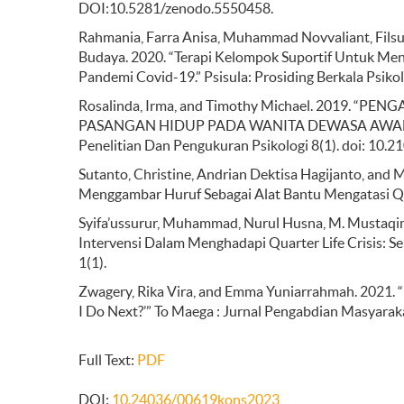
DOI:10.5281/zenodo.5550458.
Rahmania, Farra Anisa, Muhammad Novvaliant, Filsuf T
Budaya. 2020. “Terapi Kelompok Suportif Untuk Men
Pandemi Covid-19.” Psisula: Prosiding Berkala Psik
Rosalinda, Irma, and Timothy Michael. 2019. 
PASANGAN HIDUP PADA WANITA DEWASA AWAL YA
Penelitian Dan Pengukuran Psikologi 8(1). doi: 10.2
Sutanto, Christine, Andrian Dektisa Hagijanto, and
Menggambar Huruf Sebagai Alat Bantu Mengatasi Qua
Syifa’ussurur, Muhammad, Nurul Husna, M. Mustaqi
Intervensi Dalam Menghadapi Quarter Life Crisis: Se
1(1).
Zwagery, Rika Vira, and Emma Yuniarrahmah. 2021. “P
I Do Next?’” To Maega : Jurnal Pengabdian Masyaraka
Full Text:
PDF
DOI:
10.24036/00619kons2023