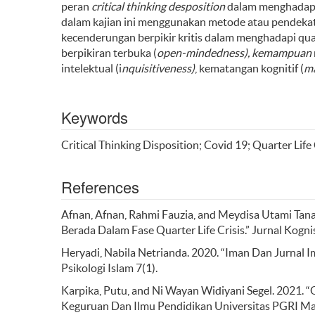
peran
critical thinking desposition
dalam menghadap
dalam kajian ini menggunakan metode atau pendeka
kecenderungan berpikir kritis dalam menghadapi quar
berpikiran terbuka (
o
pen-mindedness
),
kemampuan
intelektual (i
nquisitiveness
)
, kematangan kognitif (
ma
Keywords
Critical Thinking Disposition; Covid 19; Quarter Life 
References
Afnan, Afnan, Rahmi Fauzia, and Meydisa Utami Tan
Berada Dalam Fase Quarter Life Crisis.” Jurnal Kognis
Heryadi, Nabila Netrianda. 2020. “Iman Dan Jurnal I
Psikologi Islam 7(1).
Karpika, Putu, and Ni Wayan Widiyani Segel. 2021. “
Keguruan Dan Ilmu Pendidikan Universitas PGRI Mah