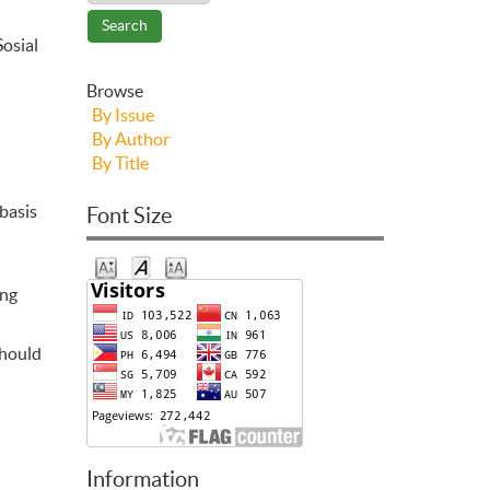
Sosial
Browse
By Issue
By Author
By Title
basis
Font Size
ing
Should
Information